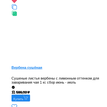
Вербена сушёная
Сушеные листья вербены с лимонным оттенком для
заваривания чая 1 кг. сбор июнь - июль
В наличии
11 506,80
Купить