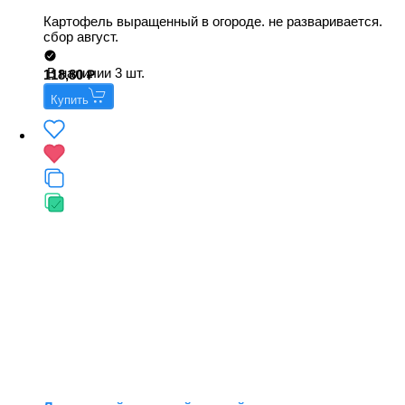
Картофель выращенный в огороде. не разваривается.
сбор август.
В наличии 3 шт.
118,80
Купить