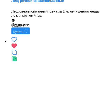
Лещ речной свежепойманный
Лещ свежепойманный, цена за 1 кг. нечищеного леща.
ловля круглый год.
В наличии
862,80
Купить