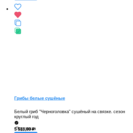
Грибы белые сушёные
Белый гриб "Черноголовка" сушёный на связке. сезон
круглый год
Под заказ
5 518,80