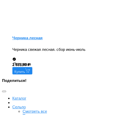
Черника лесная
Черника свежая лесная. сбор июнь-июль
Под заказ
2 578,80
Купить
Поделиться!
Каталог
Сельпо
Смотреть все