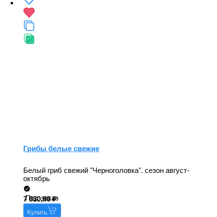
Грибы белые свежие
Белый гриб свежий "Черноголовка". сезон август-
октябрь
Под заказ
7 030,80
Купить