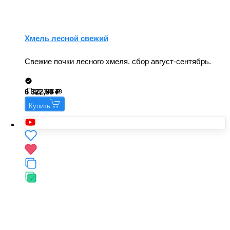
Хмель лесной свежий
Свежие почки лесного хмеля. сбор август-сентябрь.
Под заказ
6 322,80
Купить