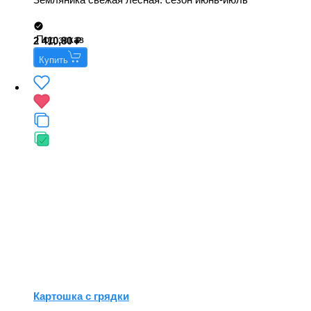
Под заказ
2 410,80
Купить
Картошка с грядки