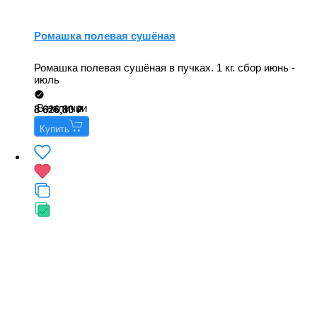
Ромашка полевая сушёная
Ромашка полевая сушёная в пучках. 1 кг. сбор июнь -
июль
В наличии
8 626,80
Купить