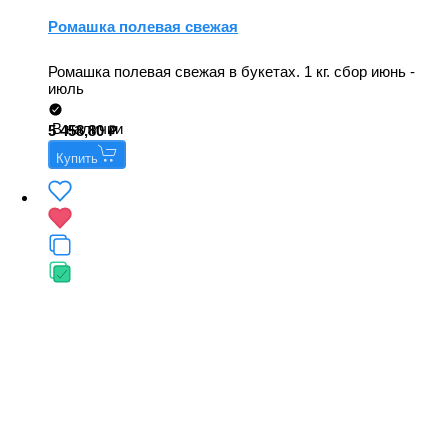
Ромашка полевая свежая
Ромашка полевая свежая в букетах. 1 кг. сбор июнь -
июль
В наличии
5 458,80
Купить