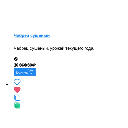
Чабрец сушёный
Чабрец сушёный, урожай текущего года.
В наличии
10 066,80
Купить