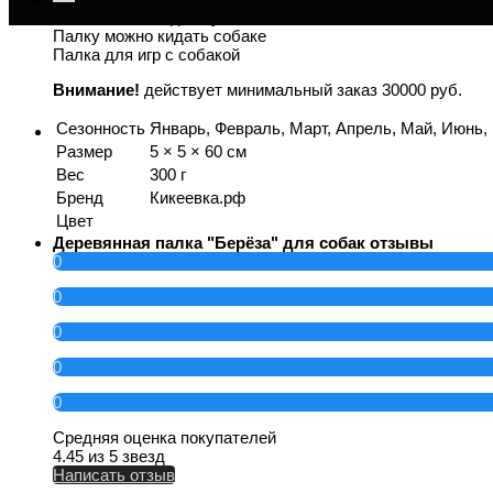
Палка чесалка для зубов
Палку можно кидать собаке
Палка для игр с собакой
Внимание!
действует минимальный заказ 30000 руб.
Сезонность
Январь, Февраль, Март, Апрель, Май, Июнь,
Размер
5 × 5 × 60 см
Вес
300 г
Бренд
Кикеевка.рф
Цвет
Деревянная палка "Берёза" для собак отзывы
0
0
0
0
0
Средняя оценка покупателей
4.45 из 5 звезд
Написать отзыв