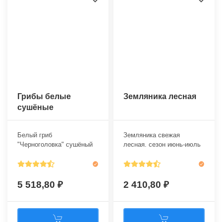
Грибы белые
Земляника лесная
сушёные
Белый гриб
Земляника свежая
"Черноголовка" сушёный
лесная. сезон июнь-июль
на связке. сезон круглый
год
5 518,80
2 410,80